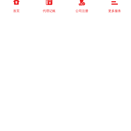
首页
代理记账
公司注册
更多服务
以上就是本站关于[为什么专业市场调查是企业成功的首要步骤？]的
详细介绍。 如果您还有什么疑问或需求，请【立即咨询】客服或添
加VX: XXXXXX由我们的专业顾问免费为您解答。
相关标签：
税收政策
税收政策